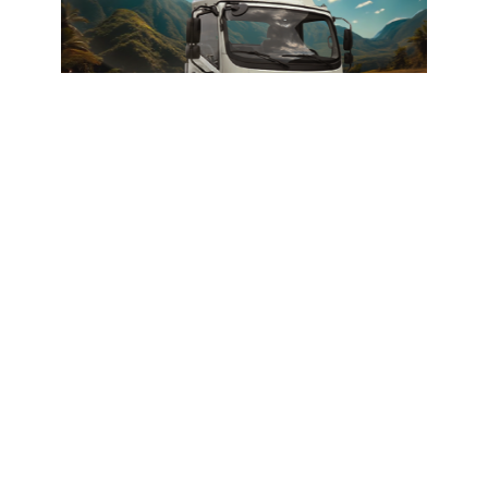
* Imagen tomada de la página de Forland Colombia.
Navegar
Ubicación
Sobre Nosotros
Sede Bucaramanga